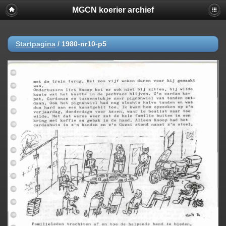
MGCN koerier archief
Startpagina
/
1980-nr10-p5