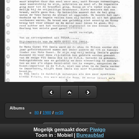
Albums
80
/
1980
/
nr10
Mogelijk gemaakt door:
Piwigo
Toon in :
Mobiel
|
Bureaublad