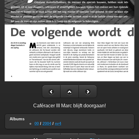
Caféracer III Marc blijft doorgaan!
Albums
00
/
2004
/
nr4