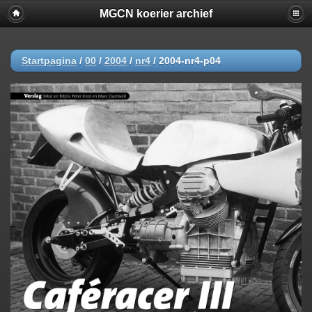
MGCN koerier archief
Startpagina
/
00
/
2004
/
nr4
/
2004-nr4-p04