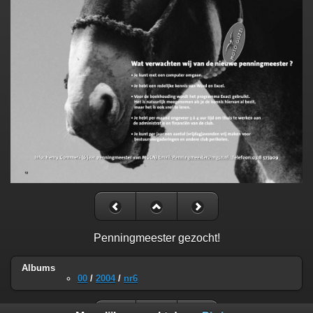
Penningmeester gezocht!
Albums
00
/
2004
/
nr6