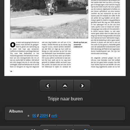
Tripje naar buren
Albums
00
/
2004
/
nr6