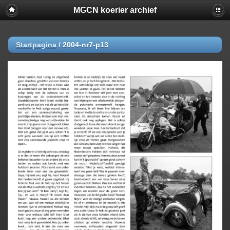
MGCN koerier archief
Startpagina
/
2004-nr7-p13