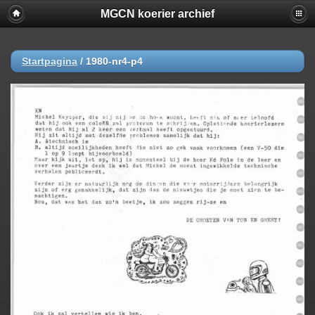
MGCN koerier archief
Startpagina
/
1980-nr4-p4