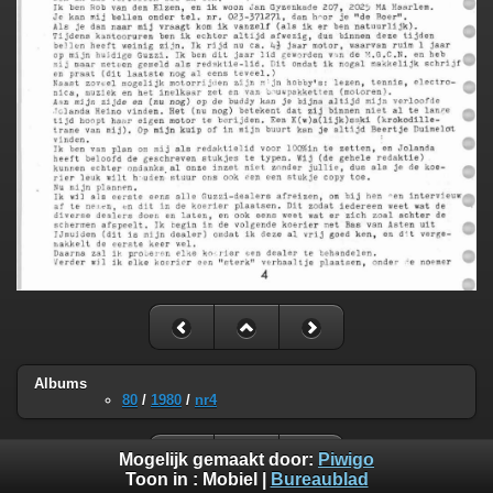
Albums
80
/
1980
/
nr4
Mogelijk gemaakt door:
Piwigo
Toon in :
Mobiel
|
Bureaublad