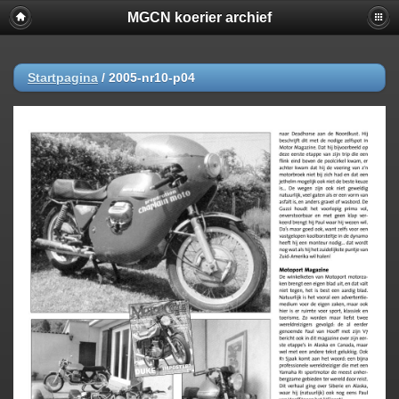
MGCN koerier archief
Startpagina
/
2005-nr10-p04