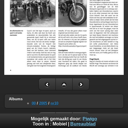
Albums
00
/
2005
/
nr10
Mogelijk gemaakt door:
Piwigo
Toon in :
Mobiel
|
Bureaublad