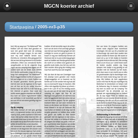
MGCN koerier archief
Startpagina
/
2005-nr3-p35