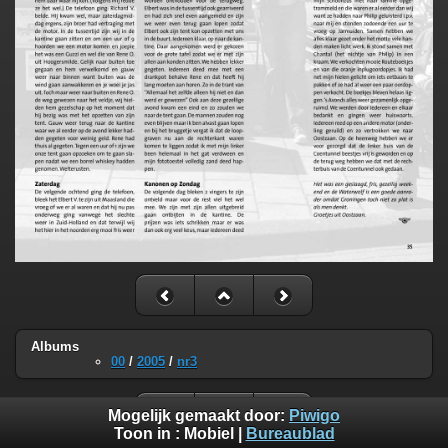
Albums
00
/
2005
/
nr3
Mogelijk gemaakt door:
Piwigo
Toon in :
Mobiel
|
Bureaublad