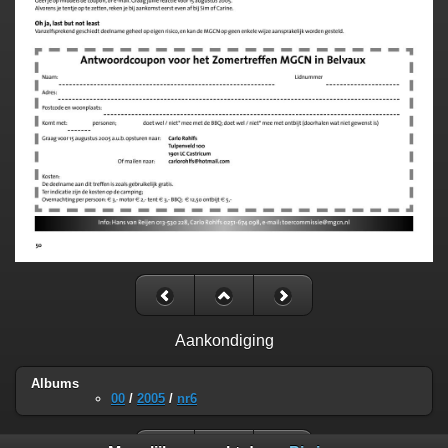
Aankondiging
Albums
00
/
2005
/
nr6