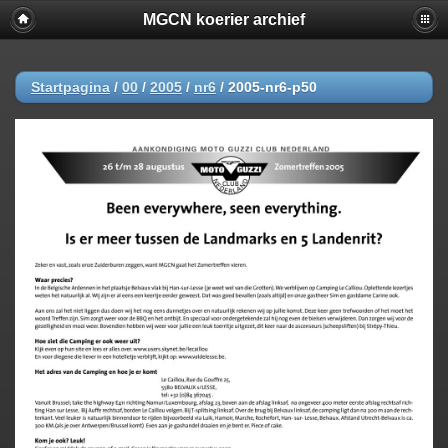
MGCN koerier archief
Startpagina
/
00
/
2005
/
nr6
/
2005-nr6-p50