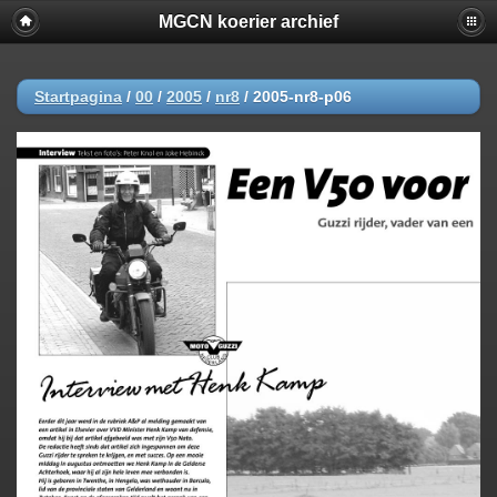
MGCN koerier archief
Startpagina
/
00
/
2005
/
nr8
/
2005-nr8-p06