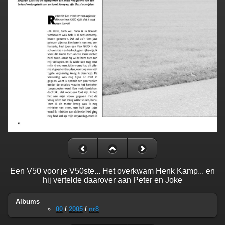
Een V50 voor je V50ste... Het overkwam Henk Kamp... en
hij vertelde daarover aan Peter en Joke
Albums
00
/
2005
/
nr8