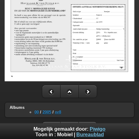
Albums
00
/
2005
/
nr8
Mogelijk gemaakt door:
Piwigo
Toon in :
Mobiel
|
Bureaublad