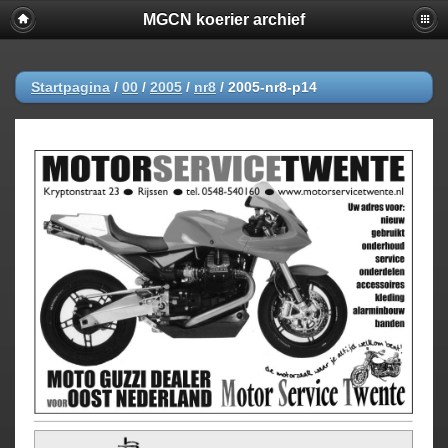
MGCN koerier archief
Startpagina
/
00
/
2005
/
nr8
/
2005-nr8-p14