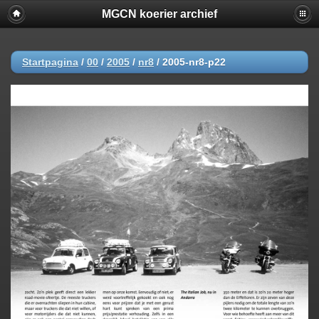
MGCN koerier archief
Startpagina
/
00
/
2005
/
nr8
/
2005-nr8-p22