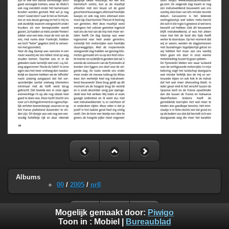
Albums
00
/
2005
/
nr8
Mogelijk gemaakt door:
Piwigo
Toon in :
Mobiel
|
Bureaublad