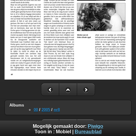
Albums
00
/
2005
/
nr8
Mogelijk gemaakt door:
Piwigo
Toon in :
Mobiel
|
Bureaublad