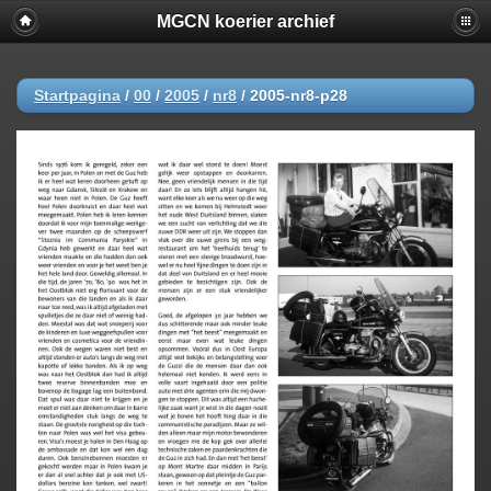
MGCN koerier archief
Startpagina
/
00
/
2005
/
nr8
/
2005-nr8-p28