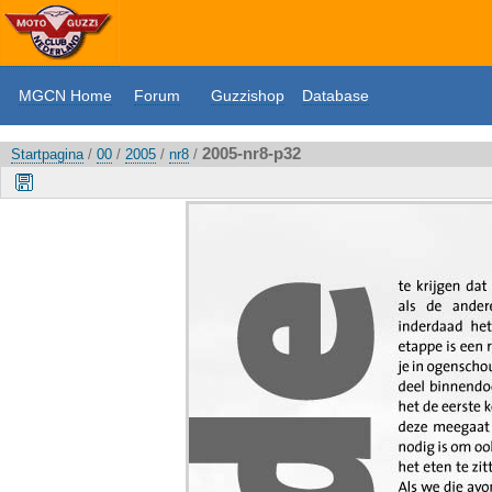
MGCN Home
Forum
Guzzishop
Database
2005-nr8-p32
Startpagina
/
00
/
2005
/
nr8
/