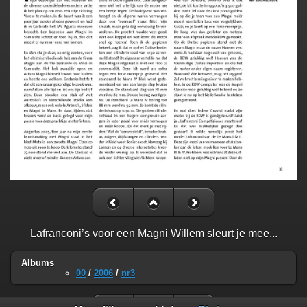
Lafranconi’s voor een Magni Willem sleurt je mee...
Albums
00
/
2006
/
nr3