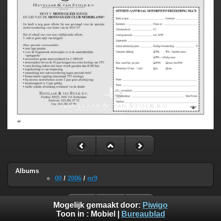
Albums
00
/
2006
/
nr9
Mogelijk gemaakt door:
Piwigo
Toon in :
Mobiel
|
Bureaublad