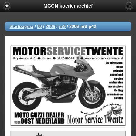
MGCN koerier archief
Startpagina
/
00
/
2006
/
nr9
/
2006-nr9-p42