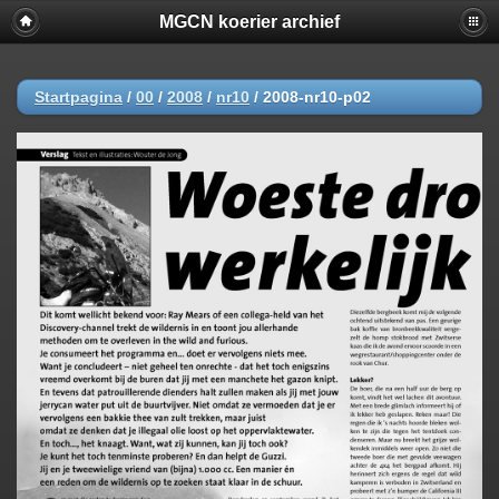
MGCN koerier archief
Startpagina
/
00
/
2008
/
nr10
/
2008-nr10-p02