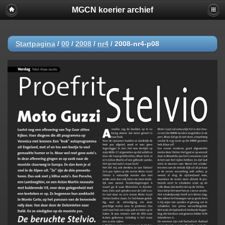
MGCN koerier archief
Startpagina
/
00
/
2008
/
nr4
/
2008-nr4-p08