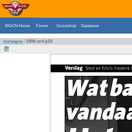
MGCN Home
Forum
Guzzishop
Database
2008-nr4-p10
Startpagina
/