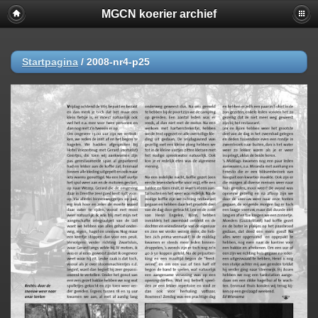
MGCN koerier archief
Startpagina
/
2008-nr4-p25