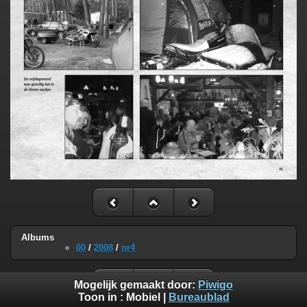
Albums
00
/
2008
/
nr4
Mogelijk gemaakt door:
Piwigo
Toon in :
Mobiel
|
Bureaublad