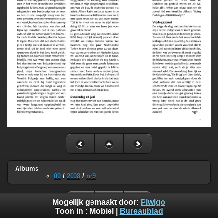
Albums
00
/
2008
/
nr9
Mogelijk gemaakt door:
Piwigo
Toon in :
Mobiel
|
Bureaublad