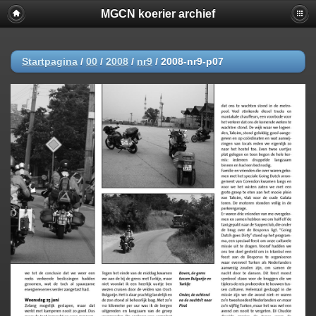
MGCN koerier archief
Startpagina
/
00
/
2008
/
nr9
/
2008-nr9-p07