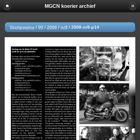
MGCN koerier archief
Startpagina
/
00
/
2008
/
nr9
/
2008-nr9-p14