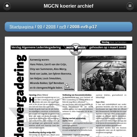
MGCN koerier archief
Startpagina
/
00
/
2008
/
nr9
/
2008-nr9-p17