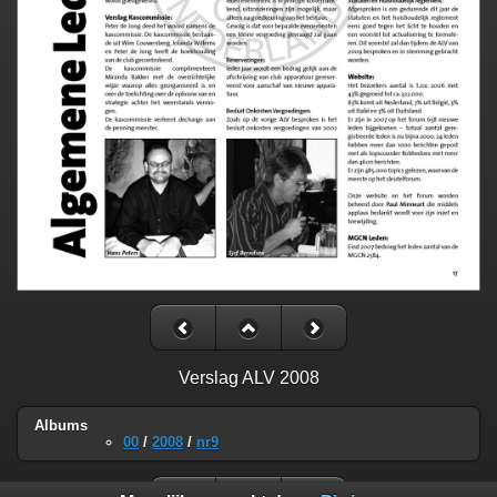
Verslag ALV 2008
Albums
00
/
2008
/
nr9