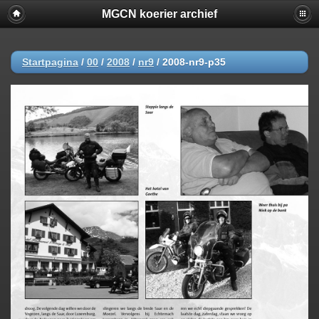
MGCN koerier archief
Startpagina
/
00
/
2008
/
nr9
/
2008-nr9-p35