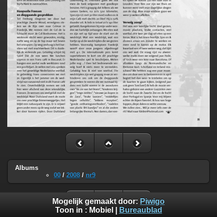
Albums
00
/
2008
/
nr9
Mogelijk gemaakt door:
Piwigo
Toon in :
Mobiel
|
Bureaublad