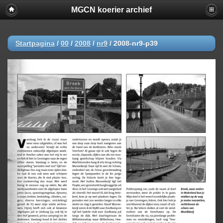
MGCN koerier archief
Startpagina
/
00
/
2008
/
nr9
/
2008-nr9-p39