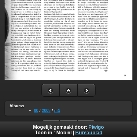
Albums
00
/
2008
/
nr9
Mogelijk gemaakt door:
Piwigo
Toon in :
Mobiel
|
Bureaublad