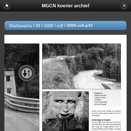
MGCN koerier archief
Startpagina
/
00
/
2008
/
nr9
/
2008-nr9-p43