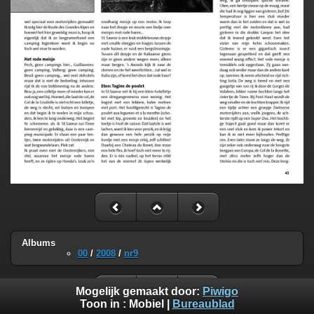
Albums
00
/
2008
/
nr9
Mogelijk gemaakt door:
Piwigo
Toon in :
Mobiel
|
Bureaublad