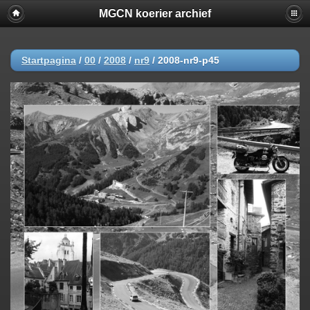
MGCN koerier archief
Startpagina
/
00
/
2008
/
nr9
/
2008-nr9-p45