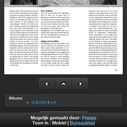
Albums
00
/
2008
/
nr9
Mogelijk gemaakt door:
Piwigo
Toon in :
Mobiel
|
Bureaublad