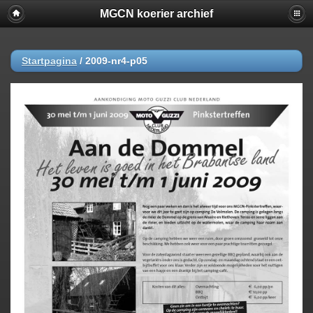
MGCN koerier archief
Startpagina
/
2009-nr4-p05