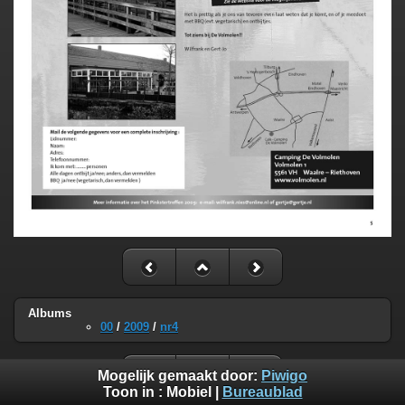
Albums
00
/
2009
/
nr4
Mogelijk gemaakt door:
Piwigo
Toon in :
Mobiel
|
Bureaublad