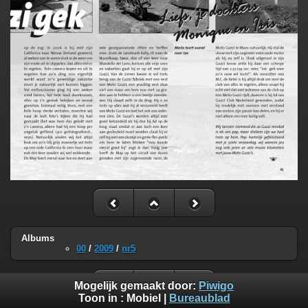
Albums
00
/
2009
/
nr5
Mogelijk gemaakt door:
Piwigo
Toon in :
Mobiel
|
Bureaublad