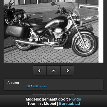
Albums
00
/
2009
/
nr6
Mogelijk gemaakt door:
Piwigo
Toon in :
Mobiel
|
Bureaublad