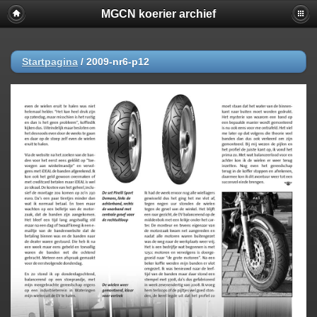
MGCN koerier archief
Startpagina
/
2009-nr6-p12