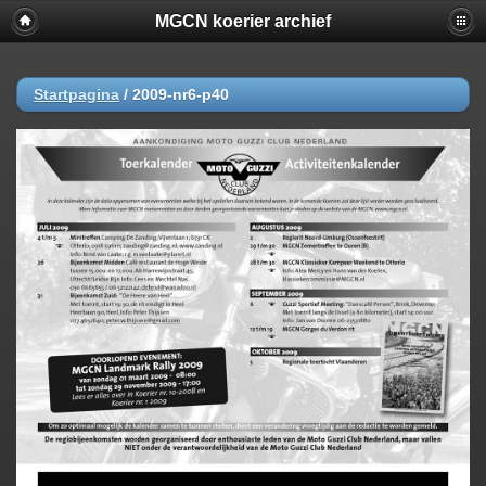
MGCN koerier archief
Startpagina
/
2009-nr6-p40