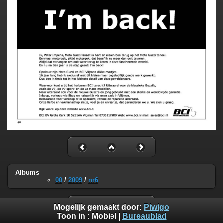
Albums
00
/
2009
/
nr6
Mogelijk gemaakt door:
Piwigo
Toon in :
Mobiel
|
Bureaublad