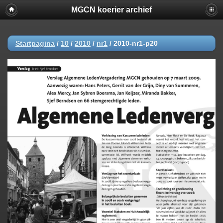
MGCN koerier archief
Startpagina
/
10
/
2010
/
nr1
/
2010-nr1-p20