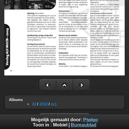
Albums
10
/
2010
/
nr1
Mogelijk gemaakt door:
Piwigo
Toon in :
Mobiel
|
Bureaublad