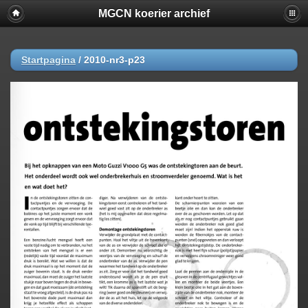
MGCN koerier archief
Startpagina
/
2010-nr3-p23