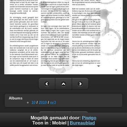
Albums
10
/
2010
/
nr3
Mogelijk gemaakt door:
Piwigo
Toon in :
Mobiel
|
Bureaublad