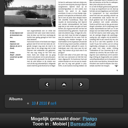
Albums
10
/
2010
/
nr4
Mogelijk gemaakt door:
Piwigo
Toon in :
Mobiel
|
Bureaublad