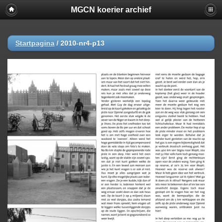
MGCN koerier archief
Startpagina
/
2010-nr4-p13