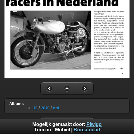
Albums
10
/
2010
/
nr4
Mogelijk gemaakt door:
Piwigo
Toon in :
Mobiel
|
Bureaublad