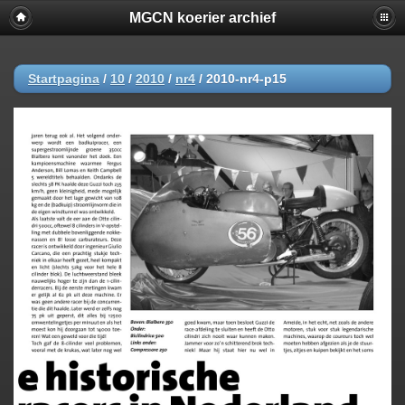
MGCN koerier archief
Startpagina
/
10
/
2010
/
nr4
/
2010-nr4-p15