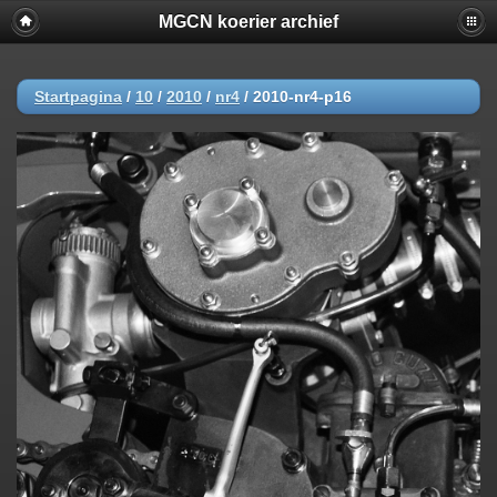
MGCN koerier archief
Startpagina
/
10
/
2010
/
nr4
/
2010-nr4-p16