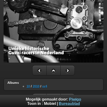
Albums
10
/
2010
/
nr4
Mogelijk gemaakt door:
Piwigo
Toon in :
Mobiel
|
Bureaublad