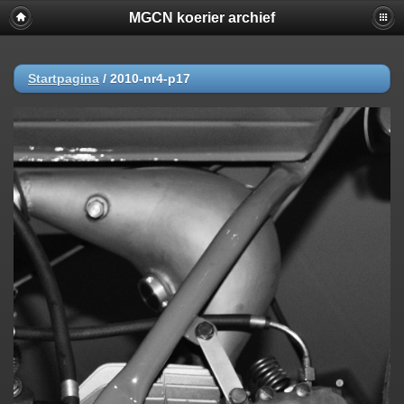
MGCN koerier archief
Startpagina
/
2010-nr4-p17