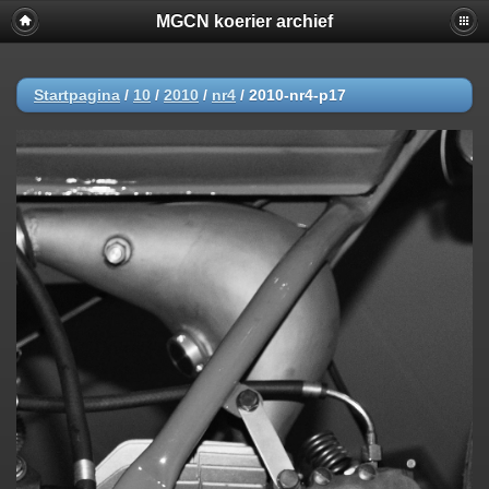
MGCN koerier archief
Startpagina
/
10
/
2010
/
nr4
/
2010-nr4-p17