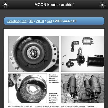
MGCN koerier archief
Startpagina
/
10
/
2010
/
nr4
/
2010-nr4-p19