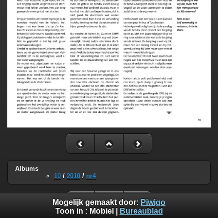
Albums
10
/
2010
/
nr4
Mogelijk gemaakt door:
Piwigo
Toon in :
Mobiel
|
Bureaublad