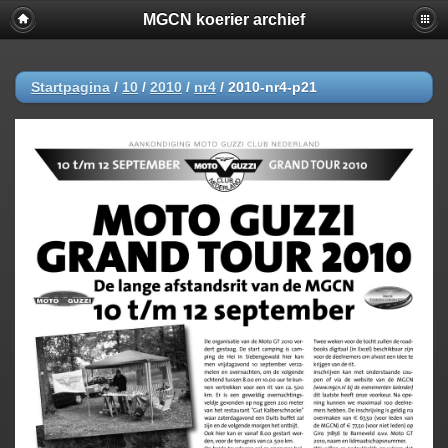
MGCN koerier archief
Startpagina
/
10
/
2010
/
nr4
/
2010-nr4-p21