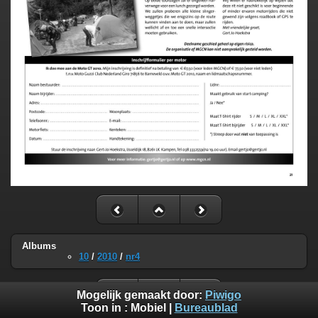
Albums
10
/
2010
/
nr4
Mogelijk gemaakt door:
Piwigo
Toon in :
Mobiel
|
Bureaublad