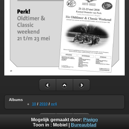
Albums
10
/
2010
/
nr4
Mogelijk gemaakt door:
Piwigo
Toon in :
Mobiel
|
Bureaublad