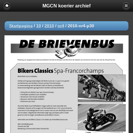
MGCN koerier archief
Startpagina
/
10
/
2010
/
nr4
/
2010-nr4-p30