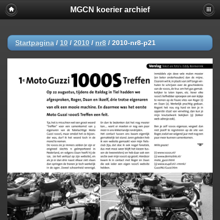
MGCN koerier archief
Startpagina
/
10
/
2010
/
nr8
/
2010-nr8-p21