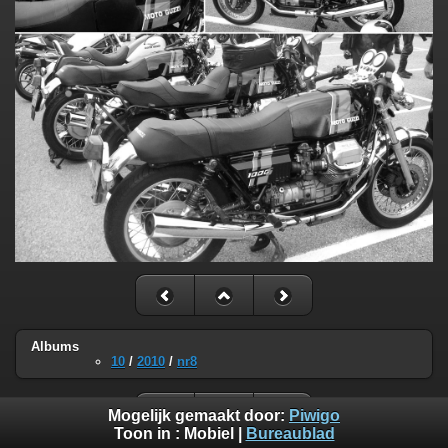
Albums
10
/
2010
/
nr8
Mogelijk gemaakt door:
Piwigo
Toon in :
Mobiel
|
Bureaublad