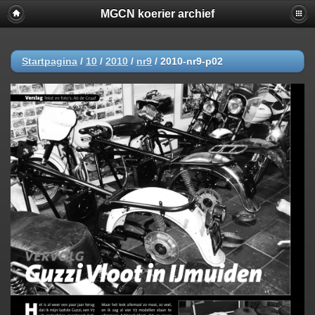
MGCN koerier archief
Startpagina
/
10
/
2010
/
nr9
/
2010-nr9-p02