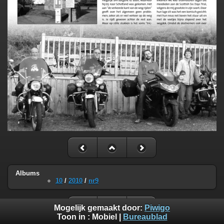
Albums
10
/
2010
/
nr9
Mogelijk gemaakt door:
Piwigo
Toon in :
Mobiel
|
Bureaublad