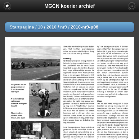
MGCN koerier archief
Startpagina
/
10
/
2010
/
nr9
/
2010-nr9-p08