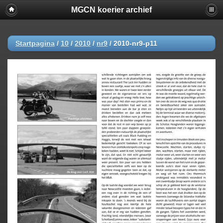
MGCN koerier archief
Startpagina
/
10
/
2010
/
nr9
/
2010-nr9-p11