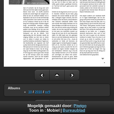
Albums
10
/
2010
/
nr9
Mogelijk gemaakt door:
Piwigo
Toon in :
Mobiel
|
Bureaublad