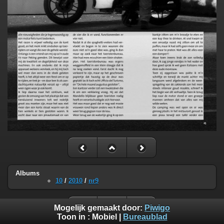
Albums
10
/
2010
/
nr9
Mogelijk gemaakt door:
Piwigo
Toon in :
Mobiel
|
Bureaublad