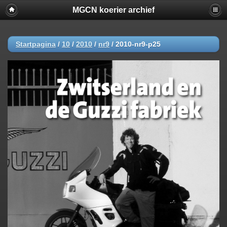
MGCN koerier archief
Startpagina
/
10
/
2010
/
nr9
/
2010-nr9-p25