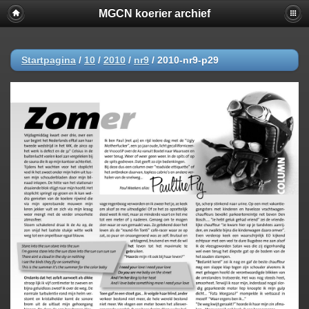
MGCN koerier archief
Startpagina
/
10
/
2010
/
nr9
/
2010-nr9-p29