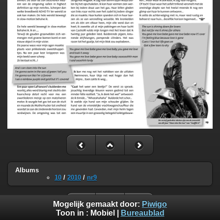
Albums
10
/
2010
/
nr9
Mogelijk gemaakt door:
Piwigo
Toon in :
Mobiel
|
Bureaublad