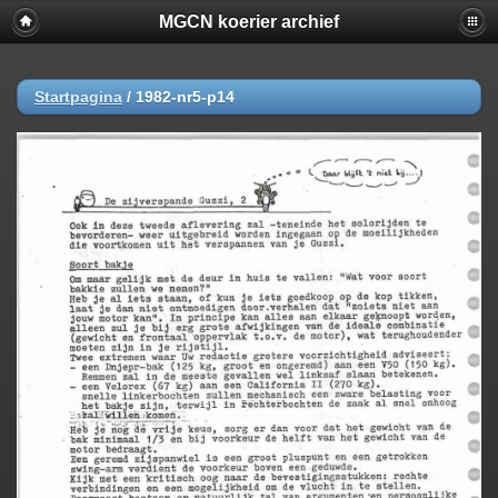
MGCN koerier archief
Startpagina
/
1982-nr5-p14