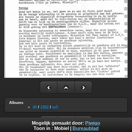
Albums
80
/
1982
/
nr5
Mogelijk gemaakt door:
Piwigo
Toon in :
Mobiel
|
Bureaublad