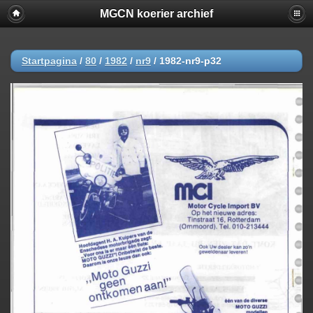
MGCN koerier archief
Startpagina
/
80
/
1982
/
nr9
/
1982-nr9-p32