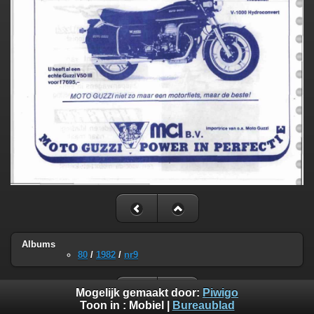
Albums
80
/
1982
/
nr9
Mogelijk gemaakt door:
Piwigo
Toon in :
Mobiel
|
Bureaublad