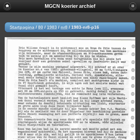
MGCN koerier archief
Startpagina
/
80
/
1983
/
nr8
/
1983-nr8-p16