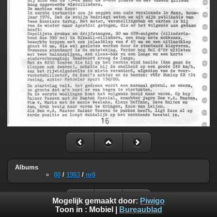
Albums
80
/
1983
/
nr8
Mogelijk gemaakt door:
Piwigo
Toon in :
Mobiel
|
Bureaublad